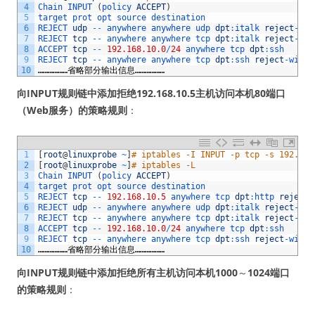
4
Chain 
INPUT
(
policy 
ACCEPT
)
5
target 
prot 
opt 
source 
destination 
6
REJECT 
udp
--
anywhere 
anywhere 
udp 
dpt
:
italk 
reject
-
wit
7
REJECT 
tcp
--
anywhere 
anywhere 
tcp 
dpt
:
italk 
reject
-
wit
8
ACCEPT 
tcp
--
192.168.10.0
/
24
anywhere 
tcp 
dpt
:
ssh
9
REJECT 
tcp
--
anywhere 
anywhere 
tcp 
dpt
:
ssh 
reject
-
with 
10
………………省略部分输出信息………………
向INPUT规则链中添加拒绝192.168.10.5主机访问本机80端口
（Web服务）的策略规则
：
1
[
root
@
linuxprobe
~
]
# iptables -I INPUT -p tcp -s 192.168
2
[
root
@
linuxprobe
~
]
# iptables -L
3
Chain 
INPUT
(
policy 
ACCEPT
)
4
target 
prot 
opt 
source 
destination 
5
REJECT 
tcp
--
192.168.10.5
anywhere 
tcp 
dpt
:
http 
reject
-
6
REJECT 
udp
--
anywhere 
anywhere 
udp 
dpt
:
italk 
reject
-
wit
7
REJECT 
tcp
--
anywhere 
anywhere 
tcp 
dpt
:
italk 
reject
-
wit
8
ACCEPT 
tcp
--
192.168.10.0
/
24
anywhere 
tcp 
dpt
:
ssh
9
REJECT 
tcp
--
anywhere 
anywhere 
tcp 
dpt
:
ssh 
reject
-
with 
10
………………省略部分输出信息………………
向INPUT规则链中添加拒绝所有主机访问本机1000
～
1024
端口
的策略规则
：