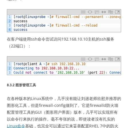
1
[
root
@
linuxprobe
~
]
# firewall-cmd --permanent --zone=publ
2
success
3
[
root
@
linuxprobe
~
]
# firewall-cmd --reload
4
success
在客户端使用ssh命令尝试访问192.168.10.10主机的ssh服务
（22端口）：
1
[
root
@
client
A
~
]
# ssh 192.168.10.10
2
Connecting 
to
192.168.10.10
:
22...
3
Could 
not
connect 
to
'192.168.10.10'
(
port
22
)
:
Connectio
8.3.2 图形管理工具
在各种版本的Linux系统中，几乎没有能让刘遄老师欣慰并推荐的
图形化工具，但是firewall-config做到了。它是firewalld防火墙
配置管理工具的GUI（图形用户界面）版本，几乎可以实现所有
以命令行来执行的操作。毫不夸张的说，即使读者没有扎实的
Linux命令
基础，也完全可以通过它来妥善配置RHEL 7中的防火