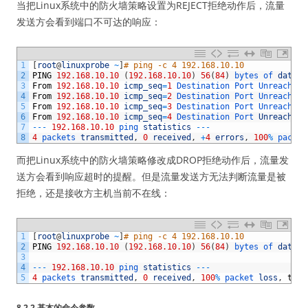
当把Linux系统中的防火墙策略设置为REJECT拒绝动作后，流量
发送方会看到端口不可达的响应：
1
[
root
@
linuxprobe
~
]
# ping -c 4 192.168.10.10
2
PING
192.168.10.10
(
192.168.10.10
)
56
(
84
)
bytes 
of 
data
.
3
From
192.168.10.10
icmp_seq
=
1
Destination 
Port 
Unreachabl
4
From
192.168.10.10
icmp_seq
=
2
Destination 
Port 
Unreachabl
5
From
192.168.10.10
icmp_seq
=
3
Destination 
Port 
Unreachabl
6
From
192.168.10.10
icmp_seq
=
4
Destination 
Port 
Unreachabl
7
--
-
192.168.10.10
ping 
statistics
--
-
8
4
packets 
transmitted
,
0
received
,
+
4
errors
,
100
%
packet
而把Linux系统中的防火墙策略修改成DROP拒绝动作后，流量发
送方会看到响应超时的提醒。但是流量发送方无法判断流量是被
拒绝，还是接收方主机当前不在线：
1
[
root
@
linuxprobe
~
]
# ping -c 4 192.168.10.10
2
PING
192.168.10.10
(
192.168.10.10
)
56
(
84
)
bytes 
of 
data
.
3
4
--
-
192.168.10.10
ping 
statistics
--
-
5
4
packets 
transmitted
,
0
received
,
100
%
packet 
loss
,
time
8.2.2 基本的命令参数