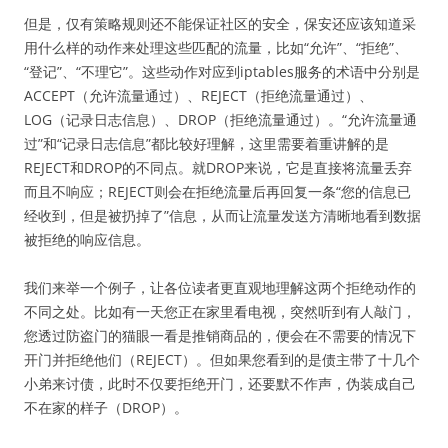
但是，仅有策略规则还不能保证社区的安全，保安还应该知道采
用什么样的动作来处理这些匹配的流量，比如“允许”、“拒绝”、
“登记”、“不理它”。这些动作对应到iptables服务的术语中分别是
ACCEPT（允许流量通过）、REJECT（拒绝流量通过）、
LOG（记录日志信息）、DROP（拒绝流量通过）。“允许流量通
过”和“记录日志信息”都比较好理解，这里需要着重讲解的是
REJECT和DROP的不同点。就DROP来说，它是直接将流量丢弃
而且不响应；REJECT则会在拒绝流量后再回复一条“您的信息已
经收到，但是被扔掉了”信息，从而让流量发送方清晰地看到数据
被拒绝的响应信息。
我们来举一个例子，让各位读者更直观地理解这两个拒绝动作的
不同之处。比如有一天您正在家里看电视，突然听到有人敲门，
您透过防盗门的猫眼一看是推销商品的，便会在不需要的情况下
开门并拒绝他们（REJECT）。但如果您看到的是债主带了十几个
小弟来讨债，此时不仅要拒绝开门，还要默不作声，伪装成自己
不在家的样子（DROP）。