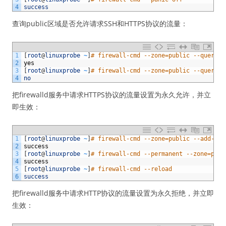
4
success
查询public区域是否允许请求SSH和HTTPS协议的流量：
1
[
root
@
linuxprobe
~
]
# firewall-cmd --zone=public --query-s
2
yes
3
[
root
@
linuxprobe
~
]
# firewall-cmd --zone=public --query-s
4
no
把firewalld服务中请求HTTPS协议的流量设置为永久允许，并立
即生效：
1
[
root
@
linuxprobe
~
]
# firewall-cmd --zone=public --add-ser
2
success
3
[
root
@
linuxprobe
~
]
# firewall-cmd --permanent --zone=publ
4
success
5
[
root
@
linuxprobe
~
]
# firewall-cmd --reload
6
success
把firewalld服务中请求HTTP协议的流量设置为永久拒绝，并立即
生效：