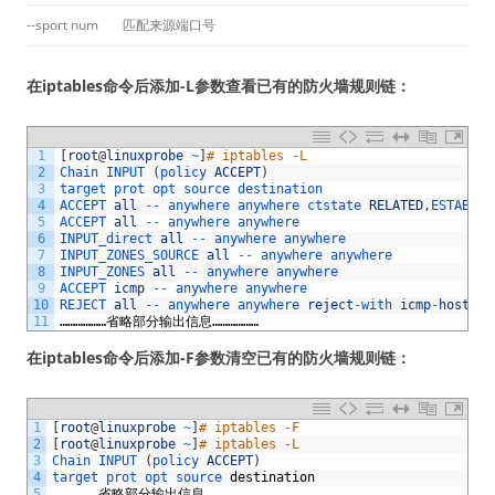
--sport num
匹配来源端口号
在iptables命令后添加-L参数查看已有的防火墙规则链：
1
[
root
@
linuxprobe
~
]
# iptables -L
2
Chain 
INPUT
(
policy 
ACCEPT
)
3
target 
prot 
opt 
source 
destination 
4
ACCEPT 
all
--
anywhere 
anywhere 
ctstate 
RELATED
,
ESTABLIS
5
ACCEPT 
all
--
anywhere 
anywhere 
6
INPUT_direct 
all
--
anywhere 
anywhere 
7
INPUT_ZONES_SOURCE 
all
--
anywhere 
anywhere 
8
INPUT_ZONES 
all
--
anywhere 
anywhere 
9
ACCEPT 
icmp
--
anywhere 
anywhere 
10
REJECT 
all
--
anywhere 
anywhere 
reject
-
with 
icmp
-
host
-
pr
11
………………省略部分输出信息………………
在iptables命令后添加-F参数清空已有的防火墙规则链：
1
[
root
@
linuxprobe
~
]
# iptables -F
2
[
root
@
linuxprobe
~
]
# iptables -L
3
Chain 
INPUT
(
policy 
ACCEPT
)
4
target 
prot 
opt 
source 
destination
5
………………省略部分输出信息………………