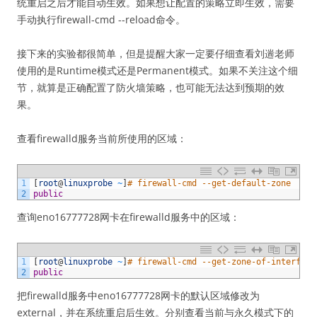
统重启之后才能自动生效。如果想让配置的策略立即生效，需要
手动执行firewall-cmd --reload命令。
接下来的实验都很简单，但是提醒大家一定要仔细查看刘遄老师
使用的是Runtime模式还是Permanent模式。如果不关注这个细
节，就算是正确配置了防火墙策略，也可能无法达到预期的效
果。
查看firewalld服务当前所使用的区域：
1
[
root
@
linuxprobe
~
]
# firewall-cmd --get-default-zone
2
public
查询eno16777728网卡在firewalld服务中的区域：
1
[
root
@
linuxprobe
~
]
# firewall-cmd --get-zone-of-interface
2
public
把firewalld服务中eno16777728网卡的默认区域修改为
external，并在系统重启后生效。分别查看当前与永久模式下的