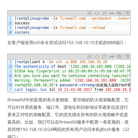
1
[
root
@
linuxprobe
~
]
# firewall-cmd --permanent --zone=<str
2
success
3
[
root
@
linuxprobe
~
]
# firewall-cmd --reload
4
success
在客户端使用ssh命令尝试访问192.168.10.10主机的888端口：
1
[
root
@
client
A
~
]
# ssh -p 888 192.168.10.10
2
The 
authenticity 
of 
host
'[192.168.10.10]:888 ([192.168.1
3
ECDSA key fingerprint is b8:25:88:89:5c:05:b6:dd:ef:76:63
4
Are you sure you want to continue connecting (yes/no)? <s
5
Warning: Permanently added '
[
192.168.10.10
]
:
888
' (ECDSA) 
6
root@192.168.10.10'
s
password
:
<
strong
>
此处输入远程
root
管理
7
Last 
login
:
Sun 
Jul
19
21
:
43
:
48
2017
from
192.168.10.10
firewalld中的富规则表示更细致、更详细的防火墙策略配置，它
可以针对系统服务、端口号、源地址和目标地址等诸多信息进行
更有正对性的策略配置。它的优先级在所有的防火墙策略中也是
最高的。比如，我们可以在firewalld服务中配置一条富规则，使
其拒绝192.168.10.0/24网段的所有用户访问本机的ssh服务（22
端口）：