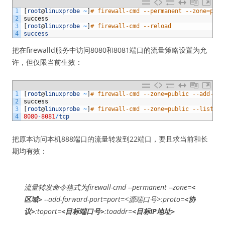
1
[
root
@
linuxprobe
~
]
# firewall-cmd --permanent --zone=publ
2
success
3
[
root
@
linuxprobe
~
]
# firewall-cmd --reload 
4
success
把在firewalld服务中访问8080和8081端口的流量策略设置为允
许，但仅限当前生效：
1
[
root
@
linuxprobe
~
]
# firewall-cmd --zone=public --add-por
2
success
3
[
root
@
linuxprobe
~
]
# firewall-cmd --zone=public --list-po
4
8080
-
8081
/
tcp
把原本访问本机888端口的流量转发到22端口，要且求当前和长
期均有效：
流量转发命令格式为firewall-cmd --permanent --zone=
<
区域>
--add-forward-port=port=<源端口号>:proto=
<协
议>
:toport=
<目标端口号>
:toaddr=
<目标IP地址>