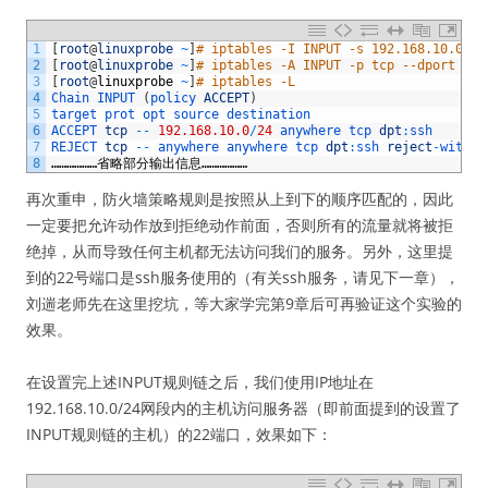
1
[
root
@
linuxprobe
~
]
# iptables -I INPUT -s 192.168.10.0/24
2
[
root
@
linuxprobe
~
]
# iptables -A INPUT -p tcp --dport 22 
3
[
root
@
linuxprobe
~
]
# iptables -L
4
Chain 
INPUT
(
policy 
ACCEPT
)
5
target 
prot 
opt 
source 
destination 
6
ACCEPT 
tcp
--
192.168.10.0
/
24
anywhere 
tcp 
dpt
:
ssh
7
REJECT 
tcp
--
anywhere 
anywhere 
tcp 
dpt
:
ssh 
reject
-
with 
i
8
………………省略部分输出信息………………
再次重申，防火墙策略规则是按照从上到下的顺序匹配的，因此
一定要把允许动作放到拒绝动作前面，否则所有的流量就将被拒
绝掉，从而导致任何主机都无法访问我们的服务。另外，这里提
到的22号端口是ssh服务使用的（有关ssh服务，请见下一章），
刘遄老师先在这里挖坑，等大家学完第9章后可再验证这个实验的
效果。
在设置完上述INPUT规则链之后，我们使用IP地址在
192.168.10.0/24网段内的主机访问服务器（即前面提到的设置了
INPUT规则链的主机）的22端口，效果如下：