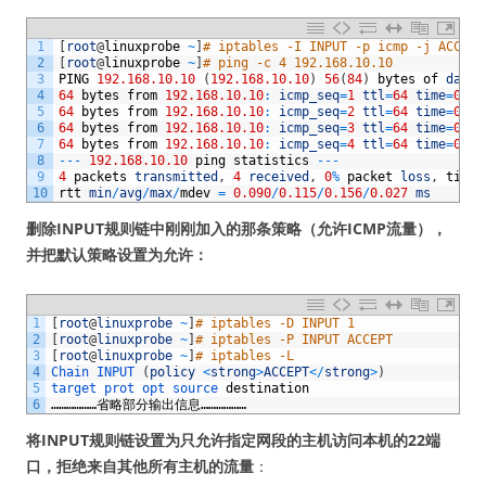
1
[
root
@
linuxprobe
~
]
# iptables -I INPUT -p icmp -j ACCEPT
2
[
root
@
linuxprobe
~
]
# ping -c 4 192.168.10.10
3
PING
192.168.10.10
(
192.168.10.10
)
56
(
84
)
bytes
of
data
.
4
64
bytes
from
192.168.10.10
:
icmp_seq
=
1
ttl
=
64
time
=
0.15
5
64
bytes
from
192.168.10.10
:
icmp_seq
=
2
ttl
=
64
time
=
0.11
6
64
bytes
from
192.168.10.10
:
icmp_seq
=
3
ttl
=
64
time
=
0.09
7
64
bytes
from
192.168.10.10
:
icmp_seq
=
4
ttl
=
64
time
=
0.09
8
--
-
192.168.10.10
ping
statistics
--
-
9
4
packets
transmitted
,
4
received
,
0
%
packet
loss
,
time
10
rtt
min
/
avg
/
max
/
mdev
=
0.090
/
0.115
/
0.156
/
0.027
ms
删除INPUT规则链中刚刚加入的那条策略（允许ICMP流量），
并把默认策略设置为允许：
1
[
root
@
linuxprobe
~
]
# iptables -D INPUT 1
2
[
root
@
linuxprobe
~
]
# iptables -P INPUT ACCEPT
3
[
root
@
linuxprobe
~
]
# iptables -L
4
Chain 
INPUT
(
policy
<
strong
>
ACCEPT
<
/
strong
>
)
5
target 
prot 
opt 
source 
destination
6
………………省略部分输出信息………………
将INPUT规则链设置为只允许指定网段的主机访问本机的22端
口，拒绝来自其他所有主机的流量
：