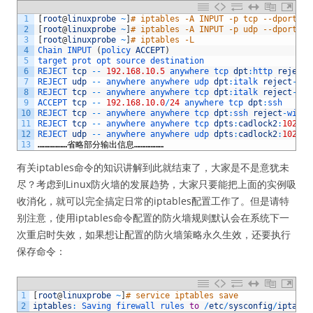
1
[
root
@
linuxprobe
~
]
# iptables -A INPUT -p tcp --dport 10
2
[
root
@
linuxprobe
~
]
# iptables -A INPUT -p udp --dport 10
3
[
root
@
linuxprobe
~
]
# iptables -L
4
Chain 
INPUT
(
policy 
ACCEPT
)
5
target 
prot 
opt 
source 
destination 
6
REJECT 
tcp
--
192.168.10.5
anywhere 
tcp 
dpt
:
http 
reject
-
7
REJECT 
udp
--
anywhere 
anywhere 
udp 
dpt
:
italk 
reject
-
wit
8
REJECT 
tcp
--
anywhere 
anywhere 
tcp 
dpt
:
italk 
reject
-
wit
9
ACCEPT 
tcp
--
192.168.10.0
/
24
anywhere 
tcp 
dpt
:
ssh
10
REJECT 
tcp
--
anywhere 
anywhere 
tcp 
dpt
:
ssh 
reject
-
with 
11
REJECT 
tcp
--
anywhere 
anywhere 
tcp 
dpts
:
cadlock2
:
1024
r
12
REJECT 
udp
--
anywhere 
anywhere 
udp 
dpts
:
cadlock2
:
1024
r
13
………………省略部分输出信息………………
有关iptables命令的知识讲解到此就结束了，大家是不是意犹未
尽？考虑到Linux防火墙的发展趋势，大家只要能把上面的实例吸
收消化，就可以完全搞定日常的iptables配置工作了。但是请特
别注意，使用iptables命令配置的防火墙规则默认会在系统下一
次重启时失效，如果想让配置的防火墙策略永久生效，还要执行
保存命令：
1
[
root
@
linuxprobe
~
]
# service iptables save
2
iptables
:
Saving 
firewall 
rules 
to
/
etc
/
sysconfig
/
iptable