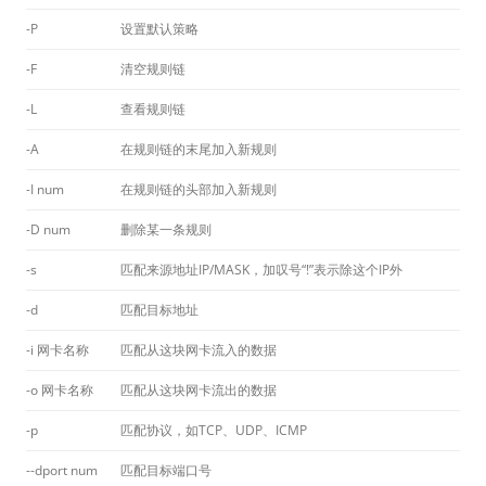
-P
设置默认策略
-F
清空规则链
-L
查看规则链
-A
在规则链的末尾加入新规则
-I num
在规则链的头部加入新规则
-D num
删除某一条规则
-s
匹配来源地址IP/MASK，加叹号“!”表示除这个IP外
-d
匹配目标地址
-i 网卡名称
匹配从这块网卡流入的数据
-o 网卡名称
匹配从这块网卡流出的数据
-p
匹配协议，如TCP、UDP、ICMP
--dport num
匹配目标端口号