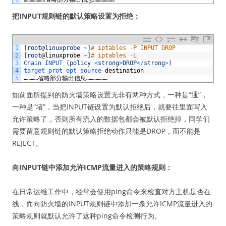
把INPUT规则链的默认策略设置为拒绝：
1
[
root
@
linuxprobe
~
]
# iptables -P INPUT DROP
2
[
root
@
linuxprobe
~
]
# iptables -L
3
Chain 
INPUT
(
policy
<
strong
>
DROP
<
/
strong
>
)
4
target 
prot 
opt 
source 
destination
5
…………省略部分输出信息………………
如前面所提到的防火墙策略设置无非有两种方式，一种是“通”，
一种是“堵”，当把INPUT链设置为默认拒绝后，就要往里面写入
允许策略了，否则所有流入的数据包都会被默认拒绝掉，同学们
需要留意规则链的默认策略拒绝动作只能是DROP，而不能是
REJECT。
向INPUT链中添加允许ICMP流量进入的策略规则：
在日常运维工作中，经常会使用ping命令来检查对方主机是否在
线，而向防火墙的INPUT规则链中添加一条允许ICMP流量进入的
策略规则就默认允许了这种ping命令检测行为。