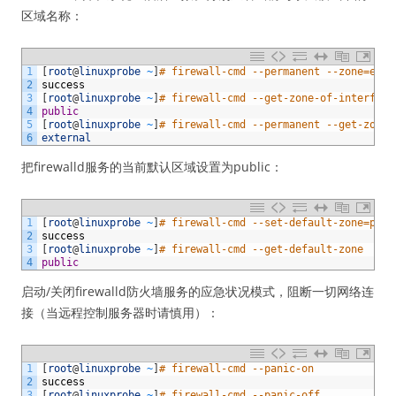
区域名称：
1
[
root
@
linuxprobe
~
]
# firewall-cmd --permanent --zone=exte
2
success
3
[
root
@
linuxprobe
~
]
# firewall-cmd --get-zone-of-interface
4
public
5
[
root
@
linuxprobe
~
]
# firewall-cmd --permanent --get-zone-
6
external
把firewalld服务的当前默认区域设置为public：
1
[
root
@
linuxprobe
~
]
# firewall-cmd --set-default-zone=publ
2
success
3
[
root
@
linuxprobe
~
]
# firewall-cmd --get-default-zone 
4
public
启动/关闭firewalld防火墙服务的应急状况模式，阻断一切网络连
接（当远程控制服务器时请慎用）：
1
[
root
@
linuxprobe
~
]
# firewall-cmd --panic-on
2
success
3
[
root
@
linuxprobe
~
]
# firewall-cmd --panic-off