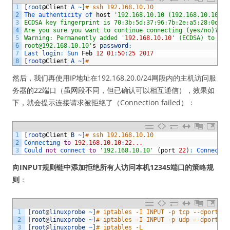
1
[
root
@
Client
A
~
]
# ssh 192.168.10.10
2
The 
authenticity 
of 
host
'192.168.10.10 (192.168.10.10)'
3
ECDSA key fingerprint is 70:3b:5d:37:96:7b:2e:a5:28:0d:7e
4
Are you sure you want to continue connecting (yes/no)? ye
5
Warning: Permanently added '
192.168.10.10
' (ECDSA) to the
6
root@192.168.10.10'
s
password
:
7
Last 
login
:
Sun 
Feb
12
01
:
50
:
25
2017
8
[
root
@
Client
A
~
]
#
然后，我们再使用IP地址在192.168.20.0/24网段内的主机访问服
务器的22端口（虽网段不同，但已确认可以相互通信），效果如
下，就会提示连接请求被拒绝了（Connection failed）：
1
[
root
@
Client
B
~
]
# ssh 192.168.10.10
2
Connecting 
to
192.168.10.10
:
22...
3
Could 
not
connect 
to
'192.168.10.10'
(
port
22
)
:
Connectio
向INPUT规则链中添加拒绝所有人访问本机12345端口的策略规
则
：
1
[
root
@
linuxprobe
~
]
# iptables -I INPUT -p tcp --dport 12
2
[
root
@
linuxprobe
~
]
# iptables -I INPUT -p udp --dport 12
3
[
root
@
linuxprobe
~
]
# iptables -L