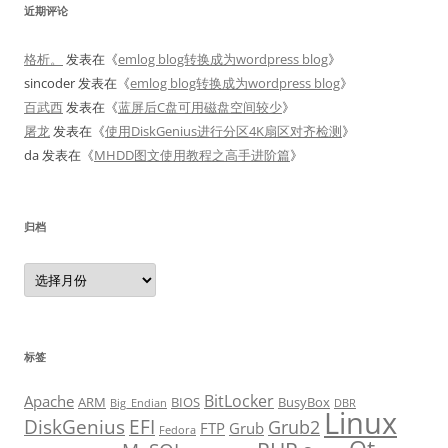
近期评论
格析。
发表在《
emlog blog转换成为wordpress blog
》
sincoder
发表在《
emlog blog转换成为wordpress blog
》
百武西
发表在《
蓝屏后C盘可用磁盘空间较少
》
屠龙
发表在《
使用DiskGenius进行分区4K扇区对齐检测
》
da
发表在《
MHDD图文使用教程之高手进阶篇
》
归档
归
档
标签
BitLocker
Apache
ARM
BIOS
BusyBox
Big_Endian
DBR
Linux
DiskGenius
EFI
Grub2
FTP
Grub
Fedora