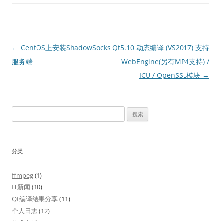
文
←
CentOS上安装ShadowSocks
Qt5.10 动态编译 (VS2017) 支持
章
服务端
WebEngine(另有MP4支持) /
导
ICU / OpenSSL模块
→
航
搜
索：
分类
ffmpeg
(1)
IT新闻
(10)
Qt编译结果分享
(11)
个人日志
(12)