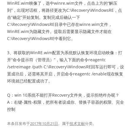
WinRE.wim映像了，选中winre.wim文件，点击上方的“解压
到”，出现对话框，将路径更改为C:\Recovery\WindowsRE，点
击“确定”开始复制。复制完成后确认一下
C:\Recovery\WindowsRE目录中已存在winre.wim文件，
WinRE.wim为隐藏文件。提取后需要显示隐藏文件才能在
C:\Recovery\WindowsRE中看到它。
3、将获取的WinRE.wim配置为系统默认恢复环境启动映像：打
开“命令提示符（管理员）”，输入下面的命令reagentc
/setreimage /path C:\Recovery\WindowsRE回车运行即可，设
置成功后，还需将其开启，开启命令reagentc /enable现在恢复
环境就已经配置成功了。
Q：win 10系统不能打开Recovery文件夹，提示拒绝咋办呢？
A：右键-属性-权限，把所有者设成你、替换子容器的权限、完全
控制
本条目发布于
2017年10月21日
。属于
技术文献
分类。