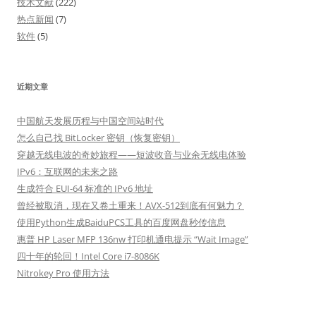
技术文献
(222)
热点新闻
(7)
软件
(5)
近期文章
中国航天发展历程与中国空间站时代
怎么自己找 BitLocker 密钥（恢复密钥）
穿越无线电波的奇妙旅程——短波收音与业余无线电体验
IPv6：互联网的未来之路
生成符合 EUI-64 标准的 IPv6 地址
曾经被取消，现在又卷土重来！AVX-512到底有何魅力？
使用Python生成BaiduPCS工具的百度网盘秒传信息
惠普 HP Laser MFP 136nw 打印机通电提示 “Wait Image”
四十年的轮回！Intel Core i7-8086K
Nitrokey Pro 使用方法