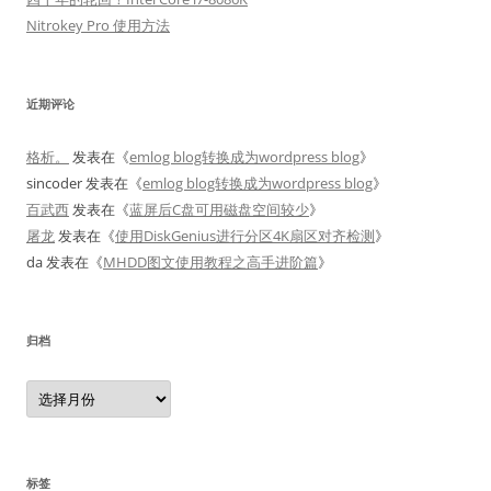
Nitrokey Pro 使用方法
近期评论
格析。
发表在《
emlog blog转换成为wordpress blog
》
sincoder
发表在《
emlog blog转换成为wordpress blog
》
百武西
发表在《
蓝屏后C盘可用磁盘空间较少
》
屠龙
发表在《
使用DiskGenius进行分区4K扇区对齐检测
》
da
发表在《
MHDD图文使用教程之高手进阶篇
》
归档
归
档
标签