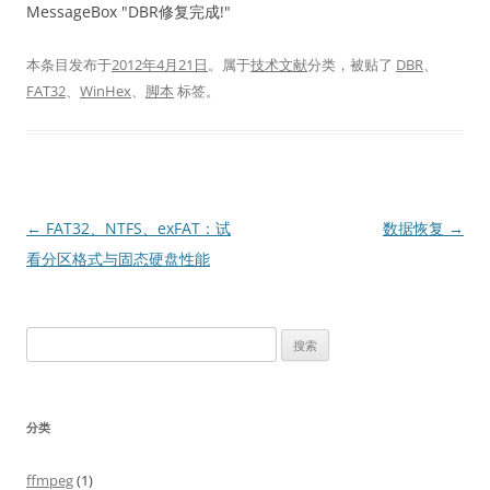
MessageBox "DBR修复完成!"
本条目发布于
2012年4月21日
。属于
技术文献
分类，被贴了
DBR
、
FAT32
、
WinHex
、
脚本
标签。
文
←
FAT32、NTFS、exFAT：试
数据恢复
→
章
看分区格式与固态硬盘性能
导
航
搜
索：
分类
ffmpeg
(1)