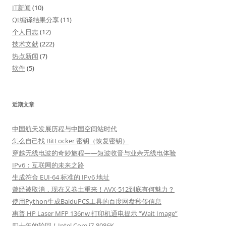
IT新闻
(10)
Qt编译结果分享
(11)
个人日志
(12)
技术文献
(222)
热点新闻
(7)
软件
(5)
近期文章
中国航天发展历程与中国空间站时代
怎么自己找 BitLocker 密钥（恢复密钥）
穿越无线电波的奇妙旅程——短波收音与业余无线电体验
IPv6：互联网的未来之路
生成符合 EUI-64 标准的 IPv6 地址
曾经被取消，现在又卷土重来！AVX-512到底有何魅力？
使用Python生成BaiduPCS工具的百度网盘秒传信息
惠普 HP Laser MFP 136nw 打印机通电提示 “Wait Image”
四十年的轮回！Intel Core i7-8086K