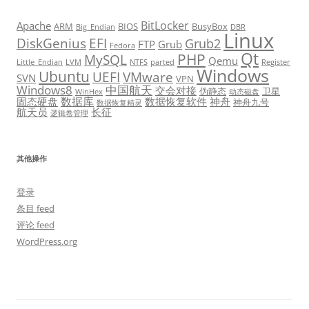
BitLocker
Apache
ARM
BIOS
BusyBox
Big_Endian
DBR
Linux
DiskGenius
EFI
Grub2
FTP
Grub
Fedora
Qt
PHP
MySQL
Qemu
Little_Endian
LVM
NTFS
parted
Register
Windows
Ubuntu
UEFI
VMware
SVN
VPN
Windows8
中国航天
交会对接
伪静态
卫星
WinHex
动态磁盘
数据库
固态硬盘
数据恢复软件
神舟
神舟九号
数据恢复精灵
航天员
长征
逻辑卷管理
其他操作
登录
条目 feed
评论 feed
WordPress.org