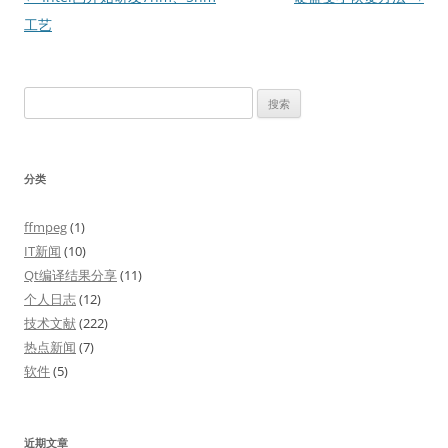
章
工艺
导
航
搜
索：
分类
ffmpeg
(1)
IT新闻
(10)
Qt编译结果分享
(11)
个人日志
(12)
技术文献
(222)
热点新闻
(7)
软件
(5)
近期文章