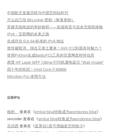
中国航天发展历程与中国空间站时代
怎么自己找 BitLocker 密钥（恢复密钥）
穿越无线电波的奇妙旅程——短波收音与业余无线电体验
IPv6：互联网的未来之路
生成符合 EUI-64 标准的 IPv6 地址
曾经被取消，现在又卷土重来！AVX-512到底有何魅力？
使用Python生成BaiduPCS工具的百度网盘秒传信息
惠普 HP Laser MFP 136nw 打印机通电提示 “Wait Image”
四十年的轮回！Intel Core i7-8086K
Nitrokey Pro 使用方法
近期评论
格析。
发表在《
emlog blog转换成为wordpress blog
》
sincoder
发表在《
emlog blog转换成为wordpress blog
》
百武西
发表在《
蓝屏后C盘可用磁盘空间较少
》