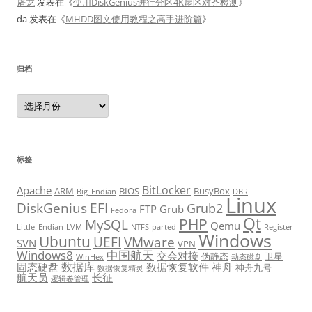
屠龙
发表在《
使用DiskGenius进行分区4K扇区对齐检测
》
da
发表在《
MHDD图文使用教程之高手进阶篇
》
归档
归
档
标签
BitLocker
Apache
ARM
BIOS
BusyBox
Big_Endian
DBR
Linux
DiskGenius
EFI
Grub2
FTP
Grub
Fedora
Qt
PHP
MySQL
Qemu
Little_Endian
LVM
NTFS
parted
Register
Windows
Ubuntu
UEFI
VMware
SVN
VPN
Windows8
中国航天
交会对接
伪静态
卫星
WinHex
动态磁盘
数据库
固态硬盘
数据恢复软件
神舟
神舟九号
数据恢复精灵
航天员
长征
逻辑卷管理