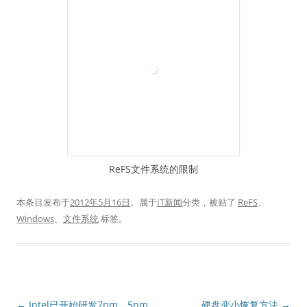
ReFS文件系统的限制
本条目发布于
2012年5月16日
。属于
IT新闻
分类，被贴了
ReFS
、
Windows
、
文件系统
标签。
文
←
Intel已开始研发7nm、5nm
硬盘变小恢复方法
→