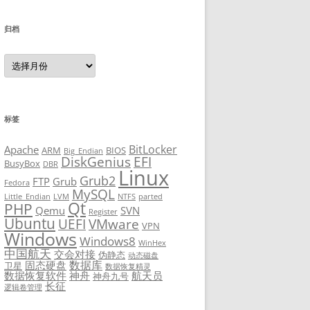
归档
归
档
标签
BitLocker
Apache
ARM
BIOS
Big_Endian
DiskGenius
EFI
BusyBox
DBR
Linux
Grub2
FTP
Grub
Fedora
MySQL
Little_Endian
LVM
NTFS
parted
Qt
PHP
Qemu
SVN
Register
Ubuntu
UEFI
VMware
VPN
Windows
Windows8
WinHex
中国航天
交会对接
伪静态
动态磁盘
数据库
固态硬盘
卫星
数据恢复精灵
数据恢复软件
神舟
航天员
神舟九号
长征
逻辑卷管理