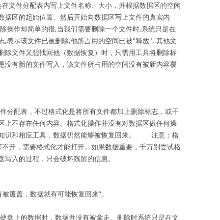
会在文件分配表内写上文件名称、大小，并根据数据区的空闲
数据区的起始位置。然后开始向数据区写上文件的真实内
操作却简单的很,当我们需要删除一个文件时,系统只是在
,表示该文件已被删除,他所占用的空间已被"释放", 其他文
删除文件又想找回他（数据恢复）时，只需用工具将删除标
是没有新的文件写入，该文件所占用的空间没有被新内容覆
件分配表，不过格式化是将所有文件都加上删除标志，或干
区上不存在任何内容。格式化操作并没有对数据区做任何操
复知识和相应工具，数据仍然能够被恢复回来。 注意：格
盘打不开，需要格式化才能打开。如果数据重要，千万别尝试格
盘写入的过程，只会破坏残留的信息。
有被覆盖，数据就有可能恢复回来”。
硬盘上的数据时，数据并没有被拿走。删除时系统只是在文