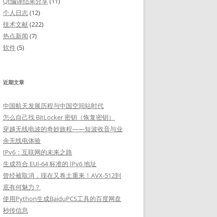
Qt编译结果分享
(11)
个人日志
(12)
技术文献
(222)
热点新闻
(7)
软件
(5)
近期文章
中国航天发展历程与中国空间站时代
怎么自己找 BitLocker 密钥（恢复密钥）
穿越无线电波的奇妙旅程——短波收音与业
余无线电体验
IPv6：互联网的未来之路
生成符合 EUI-64 标准的 IPv6 地址
曾经被取消，现在又卷土重来！AVX-512到
底有何魅力？
使用Python生成BaiduPCS工具的百度网盘
秒传信息