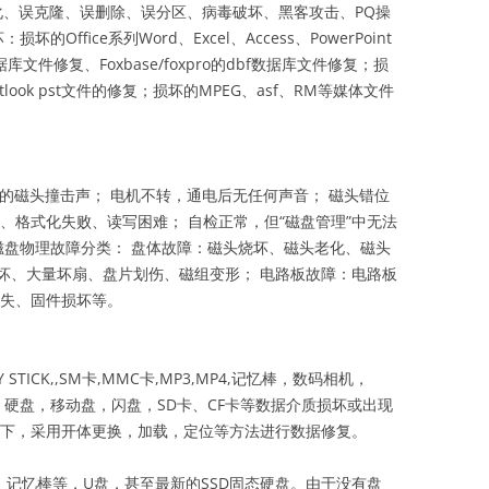
化、误克隆、误删除、误分区、病毒破坏、黑客攻击、PQ操
Office系列Word、Excel、Access、PowerPoint
e数据库文件修复、Foxbase/foxpro的dbf数据库文件修复；损
，Outlook pst文件的修复；损坏的MPEG、asf、RM等媒体文件
嚓”的磁头撞击声； 电机不转，通电后无任何声音； 磁头错位
、格式化失败、读写困难； 自检正常，但“磁盘管理”中无法
磁盘物理故障分类： 盘体故障：磁头烧坏、磁头老化、磁头
坏、大量坏扇、盘片划伤、磁组变形； 电路板故障：电路板
丢失、固件损坏等。
Y STICK,,SM卡,MMC卡,MP3,MP4,记忆棒，数码相机，
。硬盘，移动盘，闪盘，SD卡、CF卡等数据介质损坏或出现
 下，采用开体更换，加载，定位等方法进行数据修复。
，记忆棒等，U盘，甚至最新的SSD固态硬盘。由于没有盘