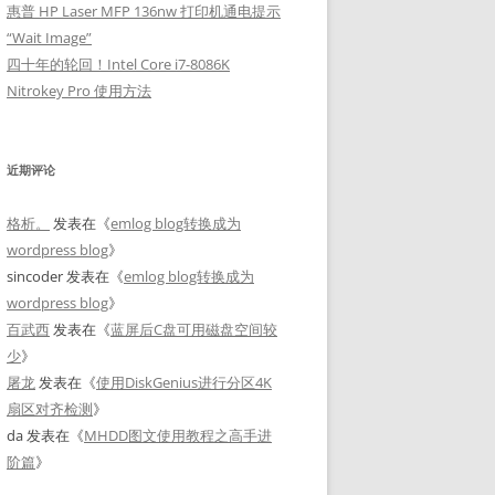
惠普 HP Laser MFP 136nw 打印机通电提示
“Wait Image”
四十年的轮回！Intel Core i7-8086K
Nitrokey Pro 使用方法
近期评论
格析。
发表在《
emlog blog转换成为
wordpress blog
》
sincoder
发表在《
emlog blog转换成为
wordpress blog
》
百武西
发表在《
蓝屏后C盘可用磁盘空间较
少
》
屠龙
发表在《
使用DiskGenius进行分区4K
扇区对齐检测
》
da
发表在《
MHDD图文使用教程之高手进
阶篇
》