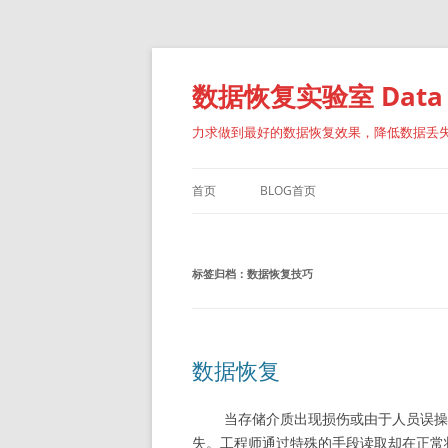
跳
至
正
数据恢复实验室 Data Re
文
力求做到最好的数据恢复效果，降低数据丢
首页
BLOG首页
标签归档：
数据恢复技巧
数据恢复
当存储介质出现损伤或由于人员误操作
失。工程师通过特殊的手段读取却在正常