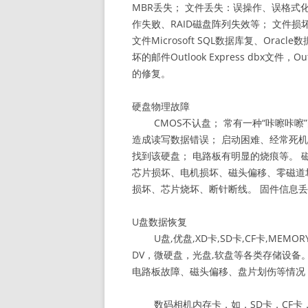
MBR丢失； 文件丢失：误操作、误格式
作失败、RAID磁盘阵列失效等； 文件损坏：损坏的
文件Microsoft SQL数据库复、Oracl
坏的邮件Outlook Express dbx文件
的修复。
硬盘物理故障
CMOS不认盘； 常有一种“咔嚓咔
造成读写数据错误； 启动困难、经常死机
找到该硬盘； 电路板有明显的烧痕等。 
芯片损坏、电机损坏、磁头偏移、零磁道
损坏、芯片烧坏、断针断线。 固件信息
U盘数据恢复
U盘,优盘,XD卡,SD卡,CF卡,MEMOR
DV，微硬盘，光盘,软盘等各类存储设备
电路板故障、磁头偏移、盘片划伤等情况
数码相机内存卡，如，SD卡，CF卡