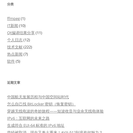
分类
ffmpeg
(1)
IT新闻
(10)
Qt编译结果分享
(11)
个人日志
(12)
技术文献
(222)
热点新闻
(7)
软件
(5)
近期文章
中国航天发展历程与中国空间站时代
怎么自己找 BitLocker 密钥（恢复密钥）
穿越无线电波的奇妙旅程——短波收音与业余无线电体验
IPv6：互联网的未来之路
生成符合 EUI-64 标准的 IPv6 地址
曾经被取消，现在又卷土重来！AVX-512到底有何魅力？