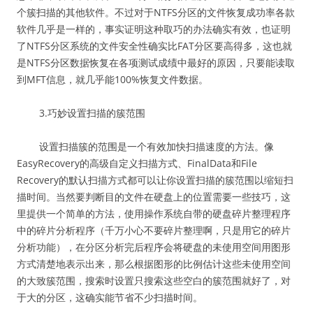
个簇扫描的其他软件。不过对于NTFS分区的文件恢复成功率各款
软件几乎是一样的，事实证明这种取巧的办法确实有效，也证明
了NTFS分区系统的文件安全性确实比FAT分区要高得多，这也就
是NTFS分区数据恢复在各项测试成绩中最好的原因，只要能读取
到MFT信息，就几乎能100%恢复文件数据。
3.巧妙设置扫描的簇范围
设置扫描簇的范围是一个有效加快扫描速度的方法。像
EasyRecovery的高级自定义扫描方式、FinalData和File
Recovery的默认扫描方式都可以让你设置扫描的簇范围以缩短扫
描时间。当然要判断目的文件在硬盘上的位置需要一些技巧，这
里提供一个简单的方法，使用操作系统自带的硬盘碎片整理程序
中的碎片分析程序（千万小心不要碎片整理啊，只是用它的碎片
分析功能），在分区分析完后程序会将硬盘的未使用空间用图形
方式清楚地表示出来，那么根据图形的比例估计这些未使用空间
的大致簇范围，搜索时设置只搜索这些空白的簇范围就好了，对
于大的分区，这确实能节省不少扫描时间。