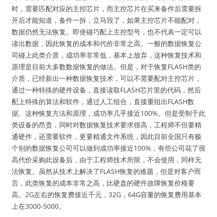
时，需要匹配对应的主控芯片，而主控芯片在买来备件后需要拆
开后才能知道，备件一拆，立马毁了，如果主控芯片不能配对，
数据仍然无法恢复。即使碰巧配上主控型号，也不代表一定可以
读出数据，因此恢复的成本和代价非常之高。一般的数据恢复公
司碰上此类介质，成功率非常低，基本上放弃，这种恢复技术和
原理是目前大多数数据恢复的做法。但是，对于恢复FLASH类的
介质，已经新出一种数据恢复技术，可以不需要配对主控芯片，
通过一种特殊的硬件设备，直接读取FLASH芯片里的代码，然后
配上特殊的算法和软件，通过人工组合，直接重组出FLASH数
据。这种恢复方法和原理，成功率几乎接近100%。但是受制于此
类设备的昂贵，同时对数据恢复技术要求很高，工程师不但要精
通硬件，还需要软件，更要精通文件系统，因此目前全国只有极
个别的数据恢复公司可以做到成功率接近100%，有些公司花了很
高代价采购此设备后，由于工程师技术所限，不会使用，同样无
法恢复。虽然从技术上解决了FLASH恢复的难题，但是对客户而
言，此类恢复的成本非常之高，比硬盘的硬件故障恢复价格要
高。2G左右的恢复费接近千元，32G，64G容量的恢复费用基本
上在3000-5000。