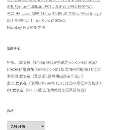
使用Python生成BaiduPCS工具的百度网盘秒传信息
惠普 HP Laser MFP 136nw 打印机通电提示 “Wait Image”
四十年的轮回！Intel Core i7-8086K
Nitrokey Pro 使用方法
近期评论
格析。
发表在《
emlog blog转换成为wordpress blog
》
sincoder
发表在《
emlog blog转换成为wordpress blog
》
百武西
发表在《
蓝屏后C盘可用磁盘空间较少
》
屠龙
发表在《
使用DiskGenius进行分区4K扇区对齐检测
》
da
发表在《
MHDD图文使用教程之高手进阶篇
》
归档
归
档