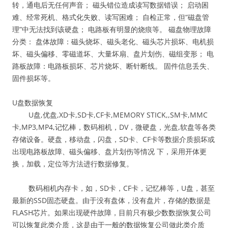
转，通电后无任何声音； 磁头错位造成读写数据错误； 启动困
难、经常死机、格式化失败、读写困难； 自检正常，但“磁盘管
理”中无法找到该硬盘； 电路板有明显的烧痕等。 磁盘物理故障
分类： 盘体故障：磁头烧坏、磁头老化、磁头芯片损坏、电机损
坏、磁头偏移、零磁道坏、大量坏扇、盘片划伤、磁组变形； 电
路板故障：电路板损坏、芯片烧坏、断针断线。 固件信息丢失、
固件损坏等。
U盘数据恢复
U盘,优盘,XD卡,SD卡,CF卡,MEMORY STICK,,SM卡,MMC
卡,MP3,MP4,记忆棒，数码相机，DV，微硬盘，光盘,软盘等各类
存储设备。硬盘，移动盘，闪盘，SD卡、CF卡等数据介质损坏或
出现电路板故障、磁头偏移、盘片划伤等情况 下，采用开体更
换，加载，定位等方法进行数据修复。
数码相机内存卡，如，SD卡，CF卡，记忆棒等，U盘，甚至
最新的SSD固态硬盘。由于没有盘体，没有盘片，存储的数据是
FLASH芯片。如果出现硬件故障，目前只有极少数数据恢复公司
可以恢复此类介质，这是由于一般的数据恢复公司做此类介质