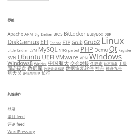
标签
BitLocker
Apache
ARM
BIOS
BusyBox
Big_Endian
DBR
Linux
DiskGenius
EFI
Grub2
FTP
Grub
Fedora
Qt
PHP
MySQL
Qemu
Little_Endian
LVM
NTFS
parted
Register
Windows
Ubuntu
UEFI
VMware
SVN
VPN
Windows8
中国航天
交会对接
伪静态
卫星
WinHex
动态磁盘
数据库
固态硬盘
数据恢复软件
神舟
神舟九号
数据恢复精灵
航天员
长征
逻辑卷管理
其他操作
登录
条目 feed
评论 feed
WordPress.org